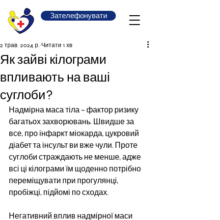
Зателефонувати
2 трав. 2024 р.
Читати 1 хв
Як зайві кілограми
впливають на ваші
суглоби?
Надмірна маса тіла – фактор ризику 
багатьох захворювань. Швидше за 
все, про інфаркт міокарда, цукровий 
діабет та інсульт ви вже чули. Проте 
суглоби страждають не менше, адже 
всі ці кілограми їм щоденно потрібно 
переміщувати при прогулянці, 
пробіжці, підйомі по сходах.
Негативний вплив надмірної маси 