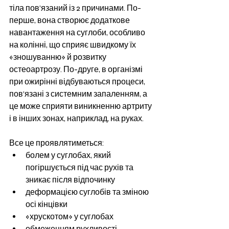
тіла пов’язаний із 2 причинами. По-
перше, вона створює додаткове 
навантаження на суглоби, особливо 
на колінні, що сприяє швидкому їх 
«зношуванню» й розвитку 
остеоартрозу. По-друге, в організмі 
при ожирінні відбуваються процеси, 
пов’язані з системним запаленням, а 
це може сприяти виникненню артриту 
і в інших зонах, наприклад, на руках.
Все це проявлятиметься:
болем у суглобах, який 
погіршується під час рухів та 
зникає після відпочинку
деформацією суглобів та зміною 
осі кінцівки
«хрускотом» у суглобах
обмеженням рухливості