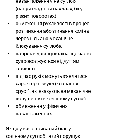
навантаженням на суглоб 
(наприклад, при нахилах, бігу, 
різких поворотах)
обмеження рухливості в процесі 
розгинання або згинання коліна 
через біль або механічне 
блокування суглоба
набряк в ділянці коліна, що часто 
супроводжується відчуттям 
тяжкості
під час рухів можуть з’являтися 
характерні звуки (клацання, 
хруст), які вказують на механічне 
порушення в колінному суглобі
обмеження у фізичних 
навантаженнях
Якщо у вас є тривалий біль у 
колінному суглобі, який порушує 