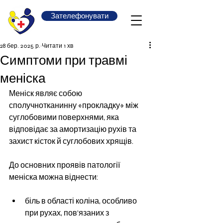
Зателефонувати
28 бер. 2025 р.
Читати 1 хв
Симптоми при травмі
меніска
Меніск являє собою 
сполучнотканинну «прокладку» між 
суглобовими поверхнями, яка 
відповідає за амортизацію рухів та 
захист кісток й суглобових хрящів. 
До основних проявів патології 
меніска можна віднести:
біль в області коліна, особливо 
при рухах, пов’язаних з 