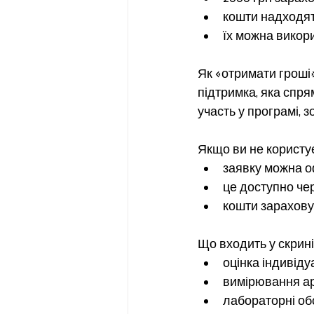
кошти надходят
їх можна викор
Як «отримати гроші
підтримка, яка спря
участь у програмі,
Якщо ви не користу
заявку можна 
це доступно че
кошти зарахову
Що входить у скрині
оцінка індивіду
вимірювання ар
лабораторні о