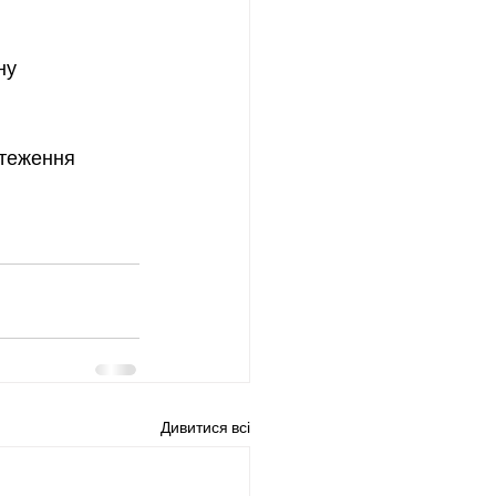
ну 
стеження 
Дивитися всі