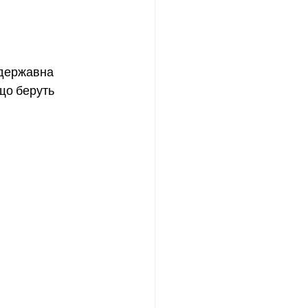
 державна 
що беруть 