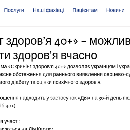
Послуги
Наші фахівці
Пацієнтам
Новини
г здоров’я 40+» – можлив
ти здоров’я вчасно
а «Скринінг здоров’я 40+» дозволяє українцям і украї
ексне обстеження для раннього виявлення серцево-с
ого діабету та оцінки психічного здоров’я.
шення надходить у застосунок «Дія» на 30-й день піс
б 40+).
 участі:
вуються на Дія.Картку