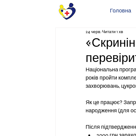
Головна
24 черв.
Читати 1 хв
«Скринін
перевіри
Національна програм
років пройти компл
захворювань, цукров
Як це працює? Запро
народження (для осі
Після підтвердження
2000 грн зарахо