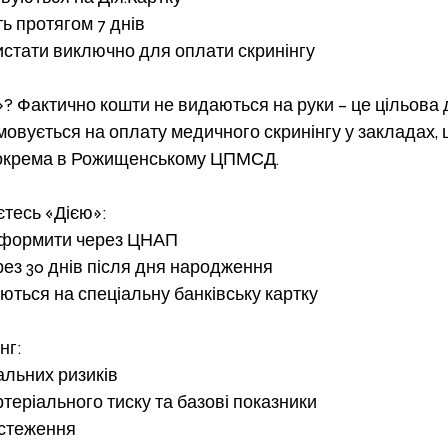
ь протягом 7 днів
истати виключно для оплати скринінгу
»? Фактично кошти не видаються на руки – це цільова
мовується на оплату медичного скринінгу у закладах, 
 зокрема в Рожищенському ЦПМСД.
єтесь «Дією»:
оформити через ЦНАП
рез 30 днів після дня народження
ються на спеціальну банківську картку
нг:
альних ризиків
теріального тиску та базові показники
бстеження