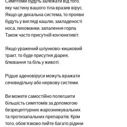
Симптоми будуть залежати від того, 
яку частину вашого тіла вразив вірус. 
Якщо це дихальна система, то прояви 
будуть у вигляді кашлю, закладеності 
носа, лихоманки, запалення горла. 
Також часто присутній кон’юнктивіт. 
Якщо уражений шлунково-кишковий 
тракт, то буде присутня діарея, 
блювання та біль у животі.
Рідше аденовіруси можуть вражати 
сечовидільну або нервову системи.
Ви можете самостійно полегшити 
більшість симптомів за допомогою 
безрецептурних жарознижувальних 
та протизапальних препаратів. Крім 
того, обов’язково пийте багато рідини 