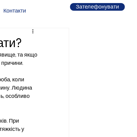
Зателефонувати
Контакти
ати?
 явище, та якщо 
 причини.
оба, коли 
нину. Людина 
ь, особливо 
ів. При 
тяжкість у 