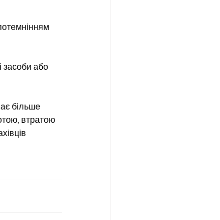
 потемнінням 
і засоби або 
ває більше 
отою, втратою 
хівців 