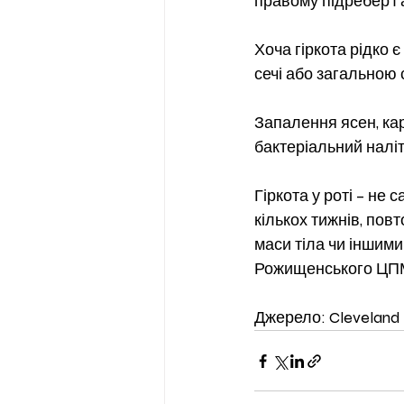
правому підребер'ї 
Хоча гіркота рідко 
сечі або загальною 
Запалення ясен, карі
бактеріальний наліт
Гіркота у роті – не
кількох тижнів, по
маси тіла чи іншим
Рожищенського ЦП
Джерело: Cleveland c