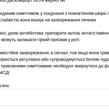
або дискомфорт після жирної їжі. 
є єдиним симптомом, у поєднанні з пожовтінням шкіри,
слабкістю вона вказує на захворювання печінки. 
єс, деякі антибіотики, препарати заліза, антигістамінн
 можуть залишати гіркий присмак у роті. 
 самостійне захворювання, а сигнал, тож якщо вона три
вторюється регулярно або супроводжується болем, нуд
и тривожними симптомами, необхідно звернутися до фа
МСД! 
linic