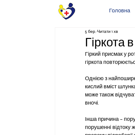
Головна
5 бер.
Читати 1 хв
Гіркота 
Гіркий присмак у ро
гіркота повторюєтьс
Однією з найпошире
кислий вміст шлунка
може також відчуват
вночі. 
Інша причина – пор
порушенні відтоку жо