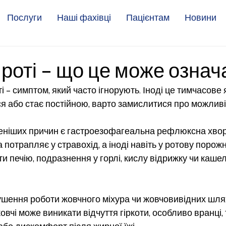
Послуги
Наші фахівці
Пацієнтам
Новини
в роті – що це може означ
ті – симптом, який часто ігнорують. Іноді це тимчасове
я або стає постійною, варто замислитися про можливі
ніших причин є гастроезофагеальна рефлюксна хвор
 потрапляє у стравохід, а іноді навіть у ротову порож
и печію, подразнення у горлі, кислу відрижку чи кашел
ушення роботи жовчного міхура чи жовчовивідних шлях
вчі може виникати відчуття гіркоти, особливо вранці, 