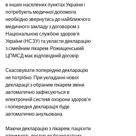
в інших населених пунктах України і 
потребують медичної допомоги, 
необхідно звернутись до найближчого 
медичного закладу з договором з 
Національною службою здоров'я 
України (НСЗУ) та укласти декларацію 
з сімейним лікарем. Рожищенський 
ЦПМСД має відповідний договір.
Скасовувати попередню декларацію 
не потрібно. При укладанні нової 
декларації з обраним лікарем зміни 
автоматично зафіксуються в 
електронній системі охорони здоровʼя 
і попередня декларація буде 
автоматично анульована.
Маючи декларацію з лікарем, пацієнти 
отримують доступ до безоплатних 