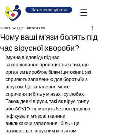
Зателефонувати
28 квіт. 2025 р.
Читати 1 хв
Чому ваші м’язи болять під
час вірусної хвороби?
Імунна відповідь під час 
захворювання проявляється тим, що 
організм виробляє білки (цитокіни), які 
сприяють запаленню для боротьби з 
вірусом. Це запалення може 
спричиняти біль у м’язах і суглобах. 
Також деякі віруси, такі як вірус грипу 
або COVID-19, можуть безпосередньо 
інфікувати м’язові тканини, 
викликаючи запалення і біль – це 
називається вірусним міозитом.