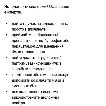
Як полегшити симптоми? Ось поради 
експертів:
дайте тілу час на відновлення та 
просто відпочиньте
приймайте знеболювальні 
препарати, такі як ібупрофен або 
парацетамол, для зменшення 
болю та запалення
пийте достатньо рідини, щоб 
підтримувати функцію м’язів і 
запобігти зневодненню
теплі ванни або компреси можуть 
допомогти розслабити м’язи й 
зменшити біль
для полегшення симптомів 
використовуйте зволожувач 
повітря