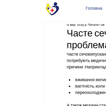
Головна
12 вер. 2025 р.
Читати 1 хв
Часте се
проблем
Часте сечовипусканн
потребують медичної
причини. Наприклад
вживання велико
вагітність, кол
переохолодженн
А також медичні ста