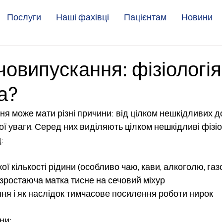
Послуги
Наші фахівці
Пацієнтам
Новини
човипускання: фізіологія
а?
я може мати різні причини: від цілком нешкідливих до
 уваги. Серед них виділяють цілком нешкідливі фізіол
: 
ї кількості рідини (особливо чаю, кави, алкоголю, газ
и зростаюча матка тисне на сечовий міхур
я і як наслідок тимчасове посилення роботи нирок
ни: