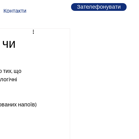
Зателефонувати
Контакти
 чи
 тих, що 
огічні 
ованих напоїв)