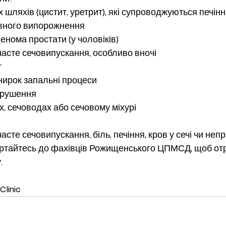
х шляхів (цистит, уретрит), які супроводжуються печінн
овного випорожнення
енома простати (у чоловіків)
часте сечовипускання, особливо вночі
т
ирок запальні процеси
орушення
х, сечоводах або сечовому міхурі
асте сечовипускання, біль, печіння, кров у сечі чи неп
вертайтесь до фахівців Рожищенського ЦПМСД, щоб от
.
linic