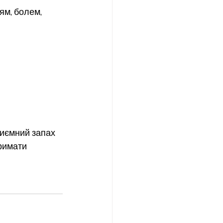
ям, болем, 
риємний запах 
римати 