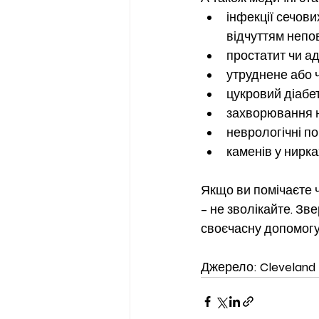
інфекції сечови
відчуттям неп
простатит чи ад
утруднене або 
цукровий діабе
захворювання н
неврологічні п
каменів у нирка
Якщо ви помічаєте ч
– не зволікайте. З
своєчасну допомогу
Джерело: Cleveland C