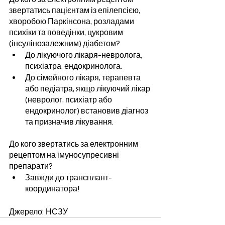
звертатись пацієнтам із епілепсією, 
хворобою Паркінсона, розладами 
психіки та поведінки, цукровим 
(інсулінозалежним) діабетом?
До лікуючого лікаря-невролога, 
психіатра, ендокринолога.
До сімейного лікаря, терапевта 
або педіатра, якщо лікуючий лікар 
(невролог, психіатр або 
ендокринолог) встановив діагноз 
та призначив лікування.
До кого звертатись за електронним 
рецептом на імуносупресивні 
препарати?
Завжди до трансплант-
координатора!
Джерело: НСЗУ