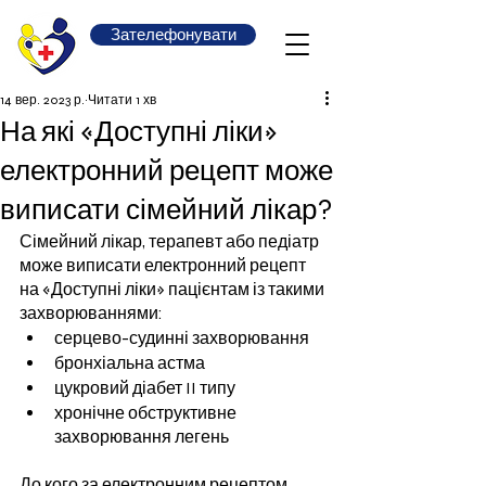
Зателефонувати
14 вер. 2023 р.
Читати 1 хв
На які «Доступні ліки»
електронний рецепт може
виписати сімейний лікар?
Сімейний лікар, терапевт або педіатр 
може виписати електронний рецепт 
на «Доступні ліки» пацієнтам із такими 
захворюваннями:
серцево-судинні захворювання
бронхіальна астма
цукровий діабет II типу
хронічне обструктивне 
захворювання легень
До кого за електронним рецептом 